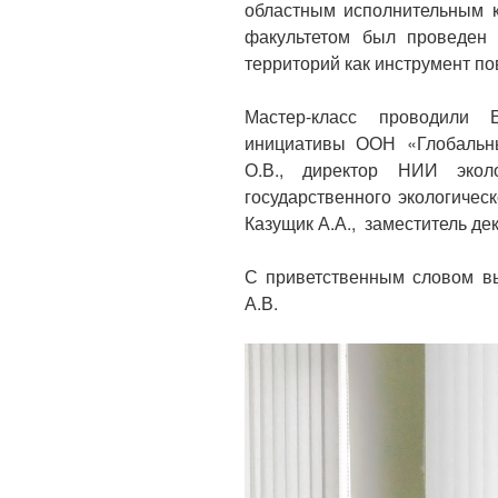
областным исполнительным к
факультетом был проведен 
территорий как инструмент п
Мастер-класс проводили 
инициативы ООН «Глобальны
О.В., директор НИИ экол
государственного экологичес
Казущик А.А., заместитель де
С приветственным словом вы
А.В.