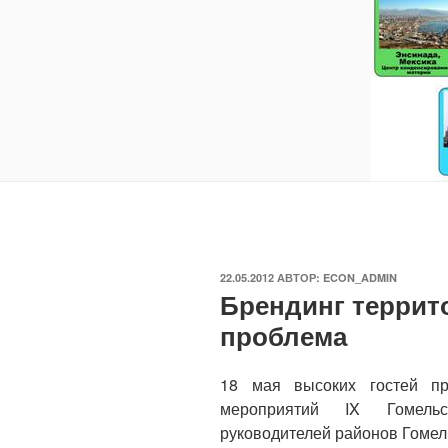
ОПУБЛИКОВАНО
22.05.2012
АВТОР:
ECON_ADMIN
Брендинг террит
проблема
18 мая высоких гостей п
мероприятий IX Гомель
руководителей районов Гомел