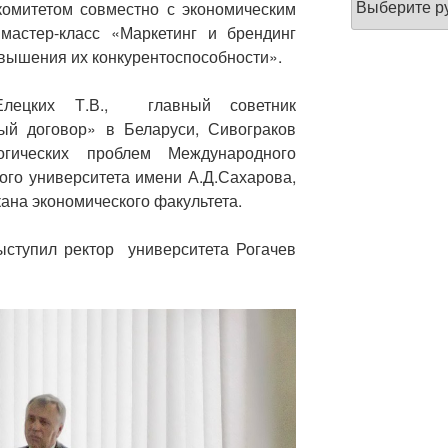
омитетом совместно с экономическим
новостей
мастер-класс «Маркетинг и брендинг
овышения их конкурентоспособности».
Елецких Т.В., главный советник
й договор» в Беларуси, Сивограков
огических проблем Международного
кого университета имени А.Д.Сахарова,
кана экономического факультета.
ступил ректор университета Рогачев