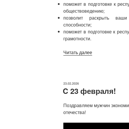
поможет в подготовке к рес
обществоведению;
позволит раскрыть ваши 
способности;
поможет в подготовке к рес
грамотности.
«Конкурс
Читать далее
«В
мире
экономики»
2026»
ОПУБЛИКОВАНО
23.02.2026
C 23 февраля!
Поздравляем мужчин экономич
отечества!