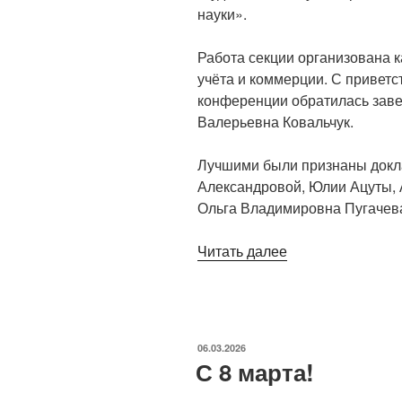
науки».
Работа секции организована 
учёта и коммерции. С привет
конференции обратилась зав
Валерьевна Ковальчук.
Лучшими были признаны докла
Александровой, Юлии Ацуты, 
Ольга Владимировна Пугачева
«Исследуем
Читать далее
ИТ
в
экономике»
ОПУБЛИКОВАНО
06.03.2026
С 8 марта!