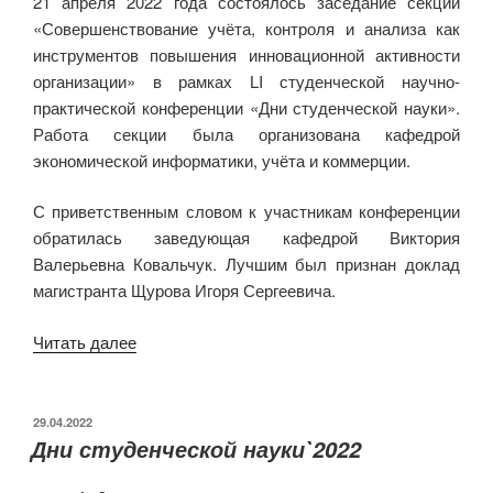
21 апреля 2022 года состоялось заседание секции
«Совершенствование учёта, контроля и анализа как
инструментов повышения инновационной активности
организации» в рамках LI студенческой научно-
практической конференции «Дни студенческой науки».
Работа секции была организована кафедрой
экономической информатики, учёта и коммерции.
С приветственным словом к участникам конференции
обратилась заведующая кафедрой Виктория
Валерьевна Ковальчук. Лучшим был признан доклад
магистранта Щурова Игоря Сергеевича.
«Заседание
Читать далее
секции
«Совершенствование
учёта,
ОПУБЛИКОВАНО
29.04.2022
Дни студенческой науки`2022
контроля
и