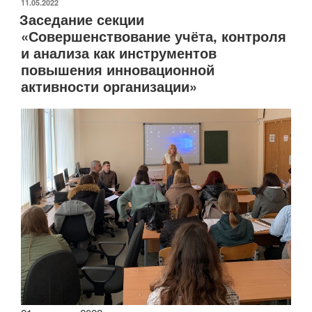
технологии
ОПУБЛИКОВАНО
11.05.2022
Заседание секции
в
«Совершенствование учёта, контроля
бизнесе»»
и анализа как инструментов
повышения инновационной
активности организации»