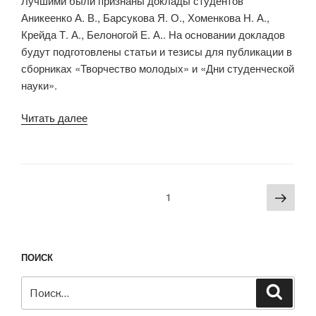
Лучшими были признаны доклады студентов
Аникеенко А. В., Барсукова Я. О., Хоменкова Н. А.,
Крейда Т. А., Белоногой Е. А.. На основании докладов
будут подготовлены статьи и тезисы для публикации в
сборниках «Творчество молодых» и «Дни студенческой
науки».
«Информационные
Читать далее
технологии
в
бизнесе:
конференция»
Навигация
Сле
Страница
1
по
стра
записям
ПОИСК
Искать:
Поиск