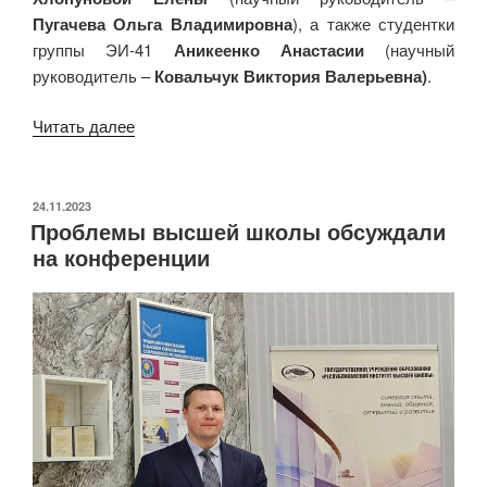
Пугачева Ольга Владимировна
), а также студентки
группы ЭИ-41
Аникеенко Анастасии
(научный
руководитель –
Ковальчук Виктория Валерьевна)
.
«Заседание
Читать далее
секции
«Учётно-
аналитические
ОПУБЛИКОВАНО
24.11.2023
Проблемы высшей школы обсуждали
системы
на конференции
и
информационные
технологии
в
экономике»»