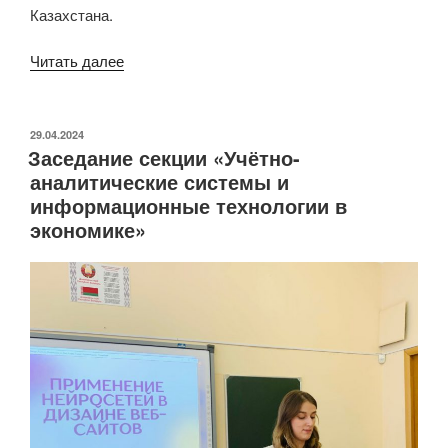
Казахстана.
«Научная
Читать далее
конференция
2024
памяти
ОПУБЛИКОВАНО
29.04.2024
Заседание секции «Учётно-
М.
аналитические системы и
В.
информационные технологии в
Научителя»
экономике»