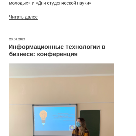
молодых» и «Дни студенческой науки».
«Совершенствование
Читать далее
бухгалтерского
учета:
секционные
ОПУБЛИКОВАНО
23.04.2021
Информационные технологии в
слушания
бизнесе: конференция
студенческой
конференции»