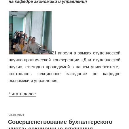
на кафедре экономики и управления
анализа
как
инструментов
повышения
инновационной
активности
организации»»
21 апреля в рамках студенческой
научно-практической конференции «Дни студенческой
науки», ежегодно проводимой в нашем университете,
состоялось секционное заседание по кафедре
экономики и управления.
«
Дни
Читать далее
студенческой
науки`2022
»
ОПУБЛИКОВАНО
23.04.2021
Совершенствование бухгалтерского
учета: секционные слушания