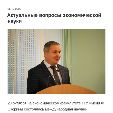
науки»
–
ОПУБЛИКОВАНО
25.10.2022
Актуальные вопросы экономической
2023
науки
на
кафедре
финансов
и
кредита»
20 октября на экономическом факультете ГГУ имени Ф.
Скорины состоялась международная научно-