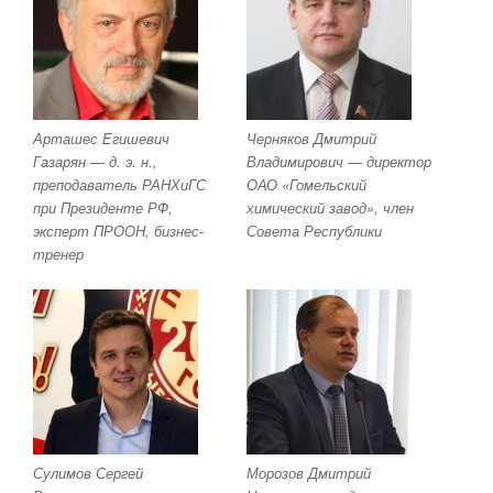
Арташес Егишевич
Черняков Дмитрий
Газарян — д. э. н.,
Владимирович — директор
преподаватель РАНХиГС
ОАО «Гомельский
при Президенте РФ,
химический завод», член
эксперт ПРООН, бизнес-
Совета Республики
тренер
Сулимов Сергей
Морозов Дмитрий