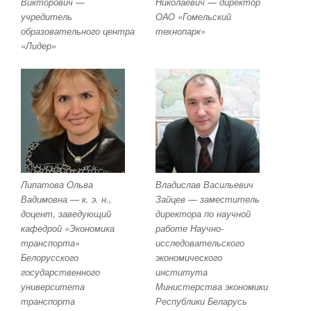
Викторович —
Николаевич — директор
учредитель
ОАО «Гомельский
образовательного центра
технопарк»
«Лидер»
Липатова Ольва
Владислав Васильевич
Вадимовна — к. э. н.,
Зайцев — заместитель
доцент, заведующий
директора по научной
кафедрой «Экономика
работе Научно-
транспорта»
исследовательского
Белорусского
экономического
государственного
института
университета
Министерства экономики
транспорта
Республики Беларусь