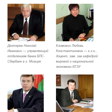
Дегтярев Николай
Климович Любовь
Иванович — управляющий
Константиновна — к.э.н.,
отделением банка БПС-
доцент, зам. зав.кафедрой
Сбербанк в г. Мозыре
мировой и национальной
экономики БТЭУ