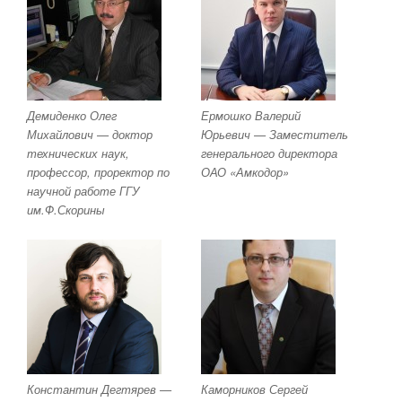
Демиденко Олег
Ермошко Валерий
Михайлович — доктор
Юрьевич — Заместитель
технических наук,
генерального директора
профессор, проректор по
ОАО «Амкодор»
научной работе ГГУ
им.Ф.Скорины
Константин Дегтярев —
Каморников Сергей