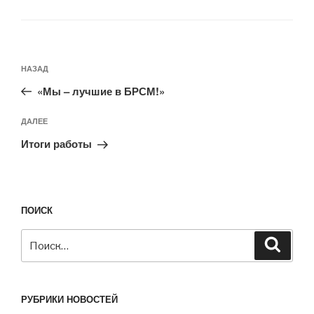
Навигация
Предыдущая
НАЗАД
по
запись:
записям
«Мы – лучшие в БРСМ!»
Следующая
ДАЛЕЕ
запись
Итоги работы
ПОИСК
Искать:
Поиск
РУБРИКИ НОВОСТЕЙ