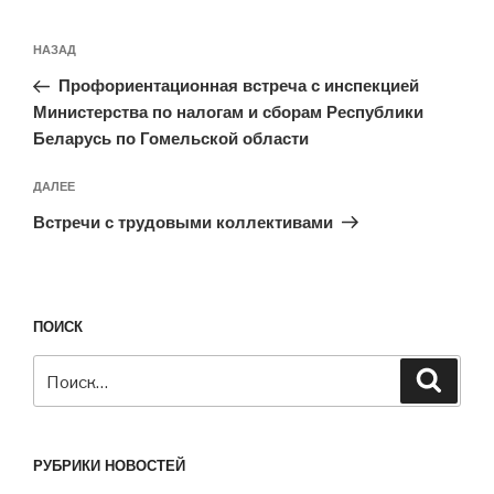
Навигация
Предыдущая
НАЗАД
по
запись:
записям
Профориентационная встреча с инспекцией
Министерства по налогам и сборам Республики
Беларусь по Гомельской области
Следующая
ДАЛЕЕ
запись
Встречи с трудовыми коллективами
ПОИСК
Искать:
Поиск
РУБРИКИ НОВОСТЕЙ