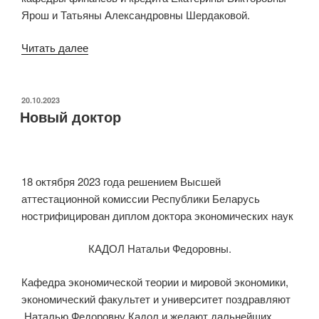
Ярош и Татьяны Александровны Шердаковой.
«День
Читать далее
открытых
дверей
в
ОПУБЛИКОВАНО
20.10.2023
Новый доктор
налоговой
инспекции»
18 октября 2023 года решением Высшей
аттестационной комиссии Республики Беларусь
нострифицирован диплом доктора экономических наук
КАДОЛ Натальи Федоровны.
Кафедра экономической теории и мировой экономики,
экономический факультет и университет поздравляют
Наталью Федоровну Кадол и желают дальнейших