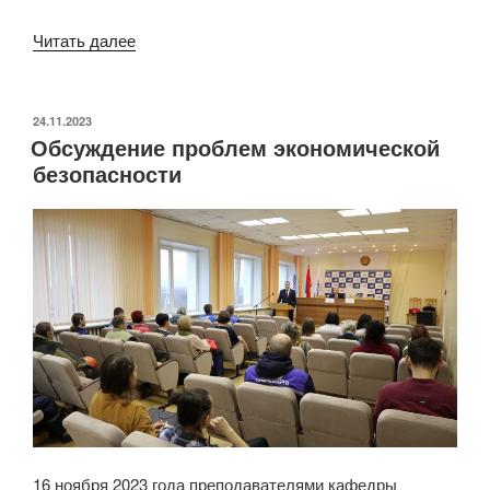
«Проблемы
Читать далее
высшей
школы
обсуждали
ОПУБЛИКОВАНО
24.11.2023
Обсуждение проблем экономической
на
безопасности
конференции»
16 ноября 2023 года преподавателями кафедры