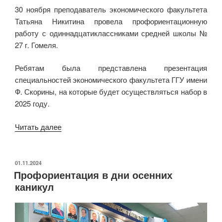
30 ноября преподаватель экономического факультета
Татьяна Никитина провела профориентационную
работу с одиннадцатиклассниками средней школы №
27 г. Гомеля.
Ребятам была представлена презентация
специальностей экономического факультета ГГУ имени
Ф. Скорины, на которые будет осуществляться набор в
2025 году.
«Профориентация
Читать далее
будущих
экономистов
в
ОПУБЛИКОВАНО
01.11.2024
Профориентация в дни осенних
27
каникул
школе»